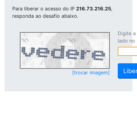
Para liberar o acesso
do IP
216.73.216.25
,
responda ao desafio abaixo.
Digite 
lado no
[trocar imagem]