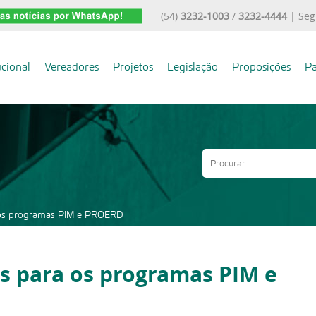
(54)
3232-1003
/
3232-4444
| Seg
ucional
Vereadores
Projetos
Legislação
Proposições
Pa
a os programas PIM e PROERD
s para os programas PIM e