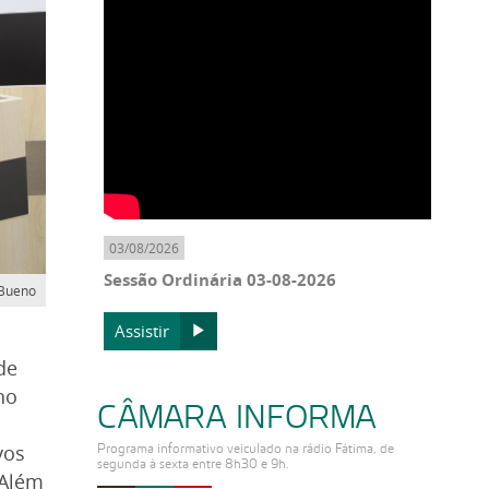
03/08/2026
Sessão Ordinária 03-08-2026
 Bueno
Assistir
de
no
CÂMARA INFORMA
vos
Programa informativo veiculado na rádio Fátima, de
segunda à sexta entre 8h30 e 9h.
 Além