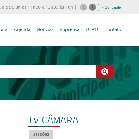
. a Sex. 8h às 11h30 e 13h30 às 18h |
◑ Contraste
uta
Agenda
Notícias
Imprensa
LGPD
Contato
TV CÂMARA
SESSÕES