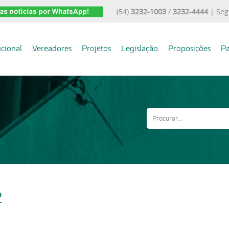
(54)
3232-1003
/
3232-4444
| Seg
ucional
Vereadores
Projetos
Legislação
Proposições
Pa
2