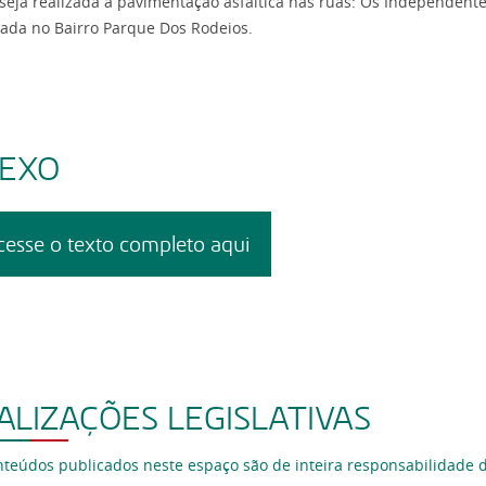
 seja realizada a pavimentação asfáltica nas ruas: Os Independent
zada no Bairro Parque Dos Rodeios.
EXO
cesse o texto completo aqui
ALIZAÇÕES LEGISLATIVAS
nteúdos publicados neste espaço são de inteira responsabilidade 