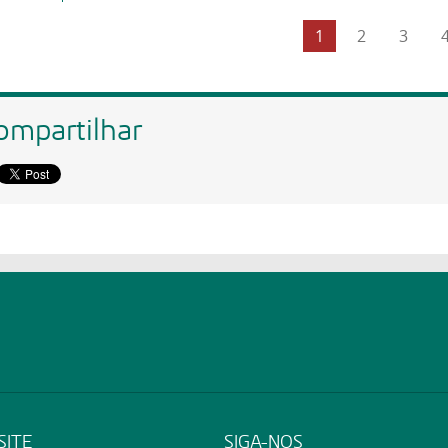
1
2
3
ompartilhar
SITE
SIGA-NOS