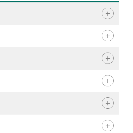
+
+
+
+
+
+