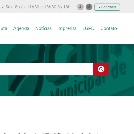
. a Sex. 8h às 11h30 e 13h30 às 18h |
◑ Contraste
uta
Agenda
Notícias
Imprensa
LGPD
Contato