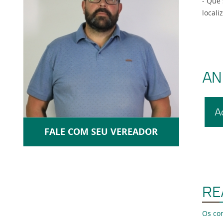
- Que
locali
AN
A
FALE COM SEU VEREADOR
RE
Os co