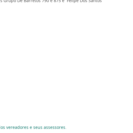
es Grupo De Barretos 790 e 875 e Felipe Dos Santos
dos vereadores e seus assessores.