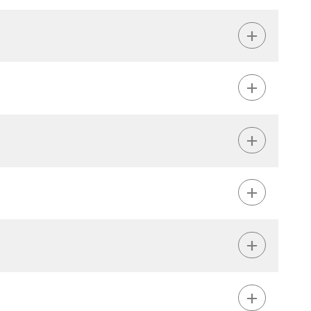
+
+
+
+
+
+