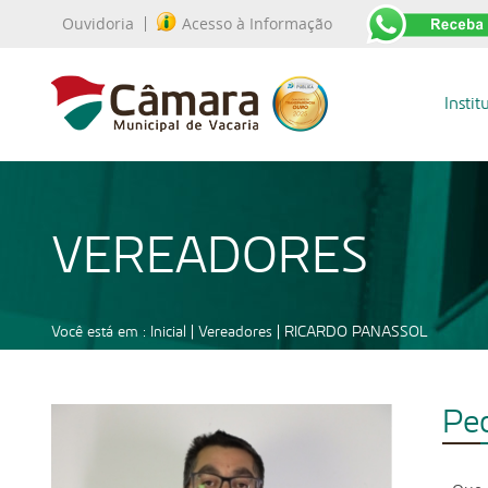
Ouvidoria
Acesso à Informação
Instit
VEREADORES
Você está em :
Inicial
|
Vereadores
|
RICARDO PANASSOL
Pe