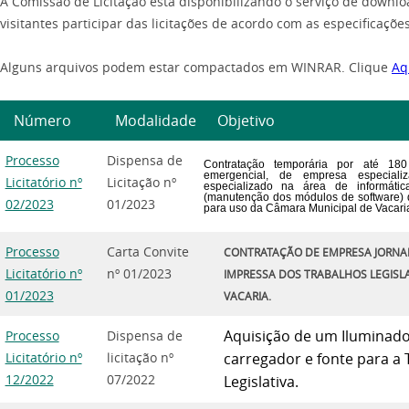
A Comissão de Licitação está disponibilizando o serviço de downlo
visitantes participar das licitações de acordo com as especificaç
Alguns arquivos podem estar compactados em WINRAR. Clique
Aq
Número
Modalidade
Objetivo
Processo
Dispensa de
Contratação temporária por até
180
emergencial, de empresa especial
Licitatório nº
Licitação nº
especializado na área de informáti
(manutenção
dos
módulos de software) 
02/2023
01/2023
para uso da Câmara Municipal de Vacari
Processo
Carta Convite
CONTRATAÇÃO DE EMPRESA JORNAL
Licitatório nº
nº 01/2023
IMPRESSA DOS TRABALHOS LEGISL
01/2023
VACARIA.
Aquisição de um Iluminado
Processo
Dispensa de
Licitatório nº
licitação nº
carregador e fonte para a
12/2022
07/2022
Legislativa.