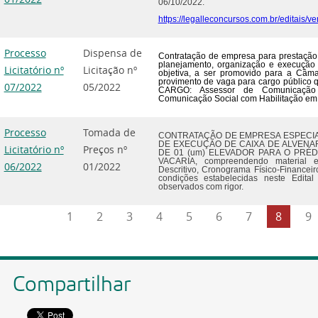
06/10/2022.
https://legalleconcursos.com.br/editai
Processo
Dispensa de
Contratação de empresa para prestação 
planejamento, organização e execução 
Licitatório nº
Licitação nº
objetiva, a ser promovido para a Câma
provimento de vaga para cargo público
07/2022
05/2022
CARGO: Assessor de Comunicação
Comunicação Social com Habilitação em
Processo
Tomada de
CONTRATAÇÃO DE EMPRESA ESPECIA
DE EXECUÇÃO DE CAIXA DE ALVENA
Licitatório nº
Preços nº
DE 01 (um) ELEVADOR PARA O PRÉ
VACARIA, compreendendo material 
06/2022
01/2022
Descritivo, Cronograma Físico-Financei
condições estabelecidas neste Edit
observados com rigor.
1
2
3
4
5
6
7
8
9
Compartilhar