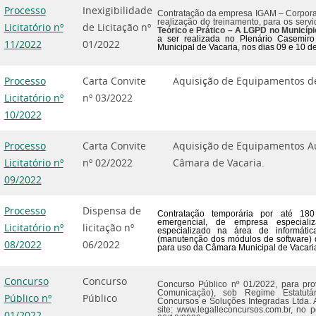
Processo
Inexigibilidade
Contratação da empresa IGAM – Corporat
realização do treinamento, para os serv
Licitatório nº
de Licitação nº
Teórico e Prático – A LGPD no Municíp
a ser realizada no Plenário Casemiro
11/2022
01/2022
Municipal de Vacaria, no
s
dia
s
09 e 10
d
Processo
Carta Convite
Aquisição de Equipamentos de
Licitatório nº
nº 03/2022
10/2022
Processo
Carta Convite
Aquisição de Equipamentos Au
Licitatório nº
nº 02/2022
Câmara de Vacaria.
09/2022
Processo
Dispensa de
Contratação temporária por
até
180
emergencial, de empresa especial
Licitatório nº
licitação nº
especializado na área de informáti
(manutenção
dos
módulos de software
)
08/2022
06/2022
para uso da Câmara Municipal de Vacari
Concurso
Concurso
Concurso Público nº 01/2022, para pro
Comunicação), sob Regime Estatutár
Público nº
Público
Concursos e Soluções Integradas Ltda. 
site: www.legalleconcursos.com.br, no
01/2022